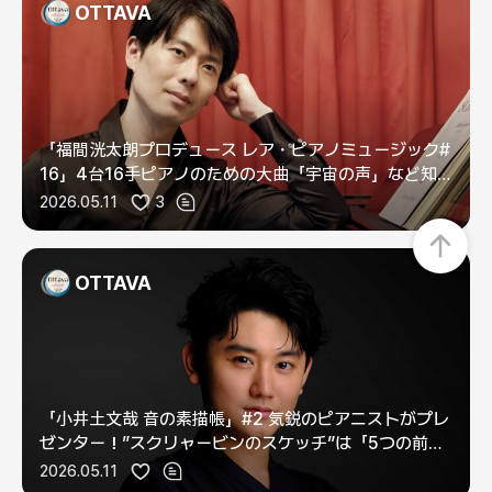
OTTAVA
「福間洸太朗プロデュース レア・ピアノミュージック#
16」4台16手ピアノのための大曲「宇宙の声」など知
られざる佳曲を集めて！
2026.05.11
3
OTTAVA
「小井土文哉 音の素描帳」#2 気鋭のピアニストがプレ
ゼンター！”スクリャービンのスケッチ”は「5つの前奏
曲Op.16」
2026.05.11