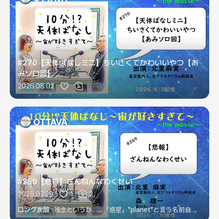
#270【天体ばなしミニ】ちいさくてかわいいやつ【あ
みソロ回】
2026.08.02
OTTAVA
#269【悲報】ざんねんなわくせい
2026.07.29
1
2
ロング炭酸
残念というか……「惑星」"planet"と言う名前自体が天動説を引きずっているのが……