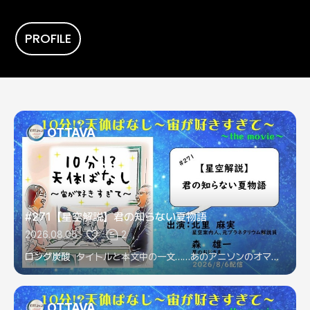
PROFILE
OTTAVA
#271【星空解説】君の知らない夏物語
2026.08.05
2
ロング炭酸
タイトルと本文中の一文……あのアニソンのオマージュかな？
OTTAVA