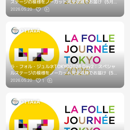
ステージの模様をノーカット完全収録でお届け（5月3
日第1日）
2026.05.20
OTTAVA
ラ・フォル・ジュルネTOKYO2026 Day2：スペシャ
ルステージの模様をノーカット完全収録でお届け（5月
4日第2日）
2026.05.20
1
OTTAVA