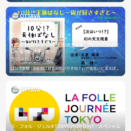
OTTAVA
#268【次はいつ！？】幻の天文現象 10分!?天体ばな
し～宙が好きすぎて～
2026.07.22
1
ロング炭酸
流星雨は観てみたいですね！レア度高いと言えば肉眼彗星。増光して6等クラスだと、カメラで撮影は出来ても……やはり肉眼で観たいですね
OTTAVA
ラ・フォル・ジュルネTOKYO2026 Day1：スペシャル