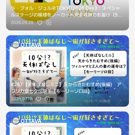
ラ・フォル・ジュルネTOKYO2026 Day3：スペシャ
ルステージの模様をノーカット完全収録でお届け（5月
5日第3日）
2026.05.20
OTTAVA
#267【天体ばなしミニ】天からきたむすめ(後編) ア
フリカ版七夕伝説？【モーリーソロ回】
2026.07.19
OTTAVA