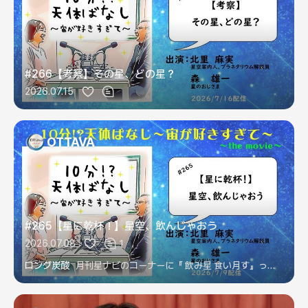
#266【考察】その星、どの星？
2026.07.15
OTTAVA
#265【星に乾杯！】星空、飲んじゃおう
2026.07.08
1
ロング炭酸
月刊星ナビのコーナーに『 飲み星 食い月す』ってのがありますね！