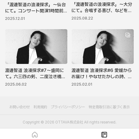
「渡邊智道の浪漫探求」～大分
「渡邊智道の浪漫探求」～仙台
にて。合唱する喜び、などを今
にて。コンサート開演1時間前に
回も徒然に…
収録！
2025.08.22
2025.12.01
渡邊智道 浪漫探求#7～盛岡に
渡邊智道 浪漫探求#6 愛媛から
て。六三四の剣、二度泣き橋、
お届け！やなせたかしの詩、児
カクトとみや…今夜も徒然に
童合唱、祈りと願いの違い…今
2025.06.02
2025.02.01
年も徒然に
お問い合わせ
利用規約
プライバシーポリシー
特定商取引法に基づく表示
Copyright ©
2026
OTTAVA株式会社
All rights reserved.